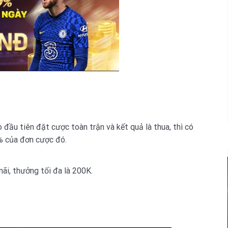
 đầu tiên đặt cược toàn trận và kết quả là thua, thì có
0% của đơn cược đó.
mãi, thưởng tối đa là 200K.