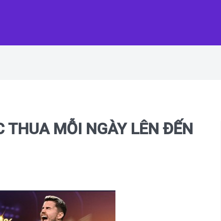
 THUA MỖI NGÀY LÊN ĐẾN