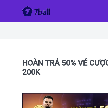
Skip
to
content
7BALL
HOÀN TRẢ 50% VÉ CƯỢC
200K