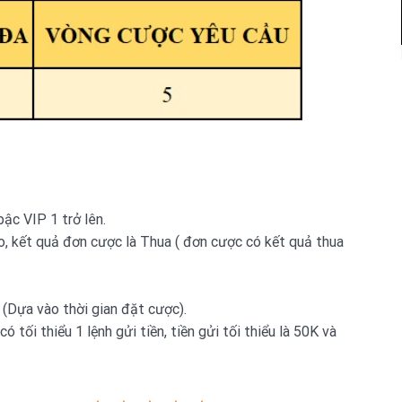
 bậc VIP 1 trở lên.
, kết quả đơn cược là Thua ( đơn cược có kết quả thua
 1 lần (Dựa vào thời gian đặt cược).
 tối thiểu 1 lệnh gửi tiền, tiền gửi tối thiểu là 50K và