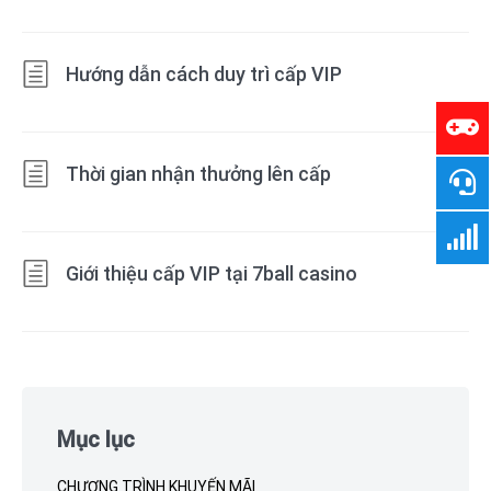
Hướng dẫn cách duy trì cấp VIP
Thời gian nhận thưởng lên cấp
Giới thiệu cấp VIP tại 7ball casino
Skip
to
Mục lục
footer
CHƯƠNG TRÌNH KHUYẾN MÃI