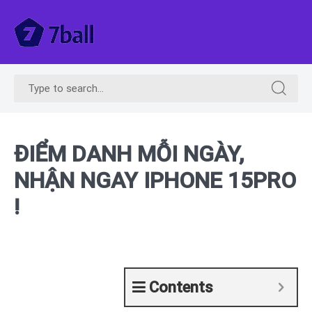
Skip
to
content
7BALL
Search
Search
for:
for:
ĐIỂM DANH MỖI NGÀY,
NHẬN NGAY IPHONE 15PRO
!
Contents