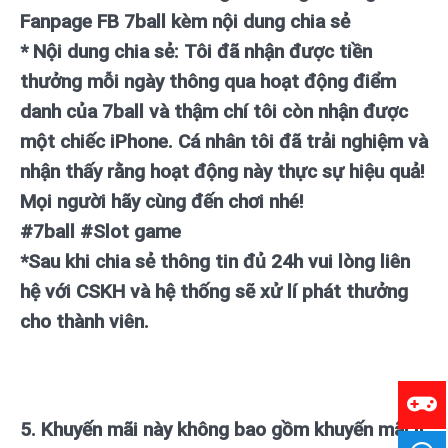
Fanpage FB 7ball kèm nội dung chia sẻ
* Nội dung chia sẻ: Tôi đã nhận được tiền
thưởng mỗi ngày thông qua hoạt động điểm
danh của 7ball và thậm chí tôi còn nhận được
một chiếc iPhone. Cá nhân tôi đã trải nghiệm và
nhận thấy rằng hoạt động này thực sự hiệu quả!
Mọi người hãy cùng đến chơi nhé!
#7ball #Slot game
*Sau khi chia sẻ thông tin đủ 24h vui lòng liên
hệ với CSKH và hệ thống sẽ xử lí phát thưởng
cho thành viên.
5. Khuyến mãi này không bao gồm khuyến mãi lì