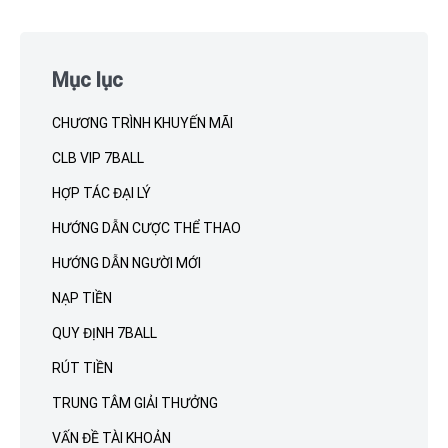
Skip
to
Mục lục
footer
CHƯƠNG TRÌNH KHUYẾN MÃI
CLB VIP 7BALL
HỢP TÁC ĐẠI LÝ
HƯỚNG DẪN CƯỢC THỂ THAO
HƯỚNG DẪN NGƯỜI MỚI
NẠP TIỀN
QUY ĐỊNH 7BALL
RÚT TIỀN
TRUNG TÂM GIẢI THƯỞNG
VẤN ĐỀ TÀI KHOẢN