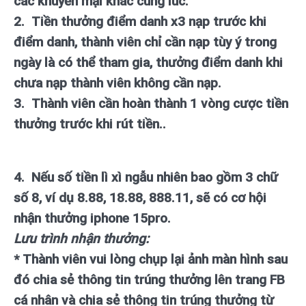
các khuyến mại khác cùng lúc.
2. Tiền thưởng điểm danh x3 nạp trước khi
điểm danh, thành viên chỉ cần nạp tùy ý trong
ngày là có thể tham gia, thưởng điểm danh khi
chưa nạp thành viên không cần nạp.
3. Thành viên cần hoàn thành 1 vòng cược tiền
thưởng trước khi rút tiền..
4.
Nếu số tiền lì xì ngẫu nhiên bao gồm 3 chữ
số 8, ví dụ 8.88, 18.88, 888.11, sẽ có cơ hội
nhận thưởng iphone 15pro.
Lưu trình nhận thưởng:
* Thành viên vui lòng chụp lại ảnh màn hình sau
đó chia sẻ thông tin trúng thưởng lên trang FB
cá nhân và chia sẻ thông tin trúng thưởng từ