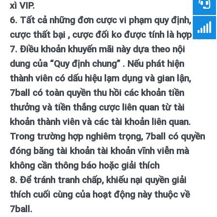
xì VIP.
6. Tất cả những đơn cược vi phạm quy định,
cược thất bại , cược đối ko được tính là hợp lệ.
7. Điều khoản khuyến mãi này dựa theo nội
dung của “Quy định chung” . Nếu phát hiện
thành viên có dấu hiệu lạm dụng và gian lận,
7ball có toàn quyền thu hồi các khoản tiền
thưởng và tiền thắng cược liên quan từ tài
khoản thành viên và các tài khoản liên quan.
Trong trường hợp nghiêm trọng, 7ball có quyền
đóng băng tài khoản tài khoản vĩnh viễn mà
không cần thông báo hoặc giải thích
8. Để tránh tranh chấp, khiếu nại quyền giải
thích cuối cùng của hoạt động này thuộc về
7ball.