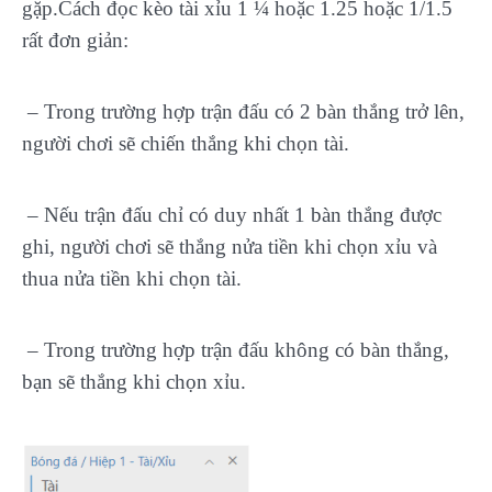
gặp.Cách đọc kèo tài xỉu 1 ¼ hoặc 1.25 hoặc 1/1.5
rất đơn giản:
– Trong trường hợp trận đấu có 2 bàn thắng trở lên,
người chơi sẽ chiến thắng khi chọn tài.
– Nếu trận đấu chỉ có duy nhất 1 bàn thắng được
ghi, người chơi sẽ thắng nửa tiền khi chọn xỉu và
thua nửa tiền khi chọn tài.
– Trong trường hợp trận đấu không có bàn thắng,
bạn sẽ thắng khi chọn xỉu.