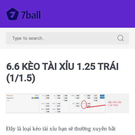
Skip
to
content
7BALL
Search
Search
for:
for:
6.6 KÈO TÀI XỈU 1.25 TRÁI
(1/1.5)
Đây là loại kèo tài xỉu bạn sẽ thường xuyên bắt