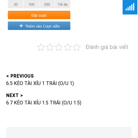
Đánh giá bài viết
< PREVIOUS
Post
Previous
6.5 KÈO TÀI XỈU 1 TRÁI (O/U 1)
navigation
post:
NEXT >
Next
6.7 KÈO TÀI XỈU 1.5 TRÁI (O/U 1.5)
post:
Skip