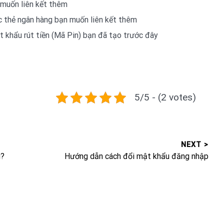
muốn liên kết thêm
c thẻ ngân hàng bạn muốn liên kết thêm
t khẩu rút tiền (Mã Pin) bạn đã tạo trước đây
5/5 - (2 votes)
NEXT >
Next
g?
Hướng dẫn cách đổi mật khẩu đăng nhập
post: