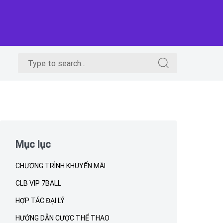
Search
Search
for:
for:
Skip
to
Mục lục
footer
CHƯƠNG TRÌNH KHUYẾN MÃI
CLB VIP 7BALL
HỢP TÁC ĐẠI LÝ
HƯỚNG DẪN CƯỢC THỂ THAO