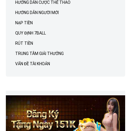
HƯỚNG DẪN CƯỢC THỂ THAO
HƯỚNG DẪN NGƯỜI MỚI
NẠP TIỀN
QUY ĐỊNH 7BALL
RÚT TIỀN
TRUNG TÂM GIẢI THƯỞNG
VẤN ĐỀ TÀI KHOẢN