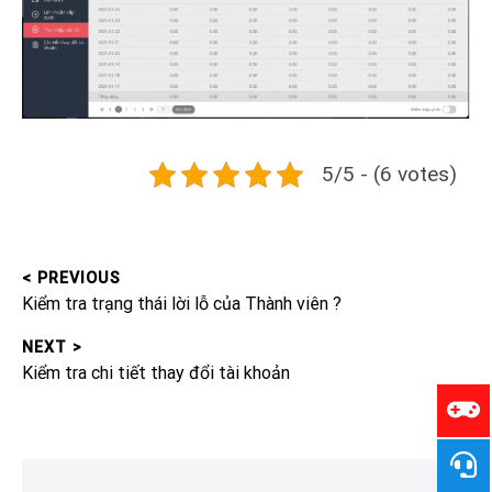
5/5 - (6 votes)
< PREVIOUS
Post
Previous
Kiểm tra trạng thái lời lỗ của Thành viên ?
navigation
post:
NEXT >
Next
Kiểm tra chi tiết thay đổi tài khoản
post:
Skip