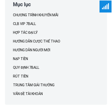
to
Mục lục
footer
CHƯƠNG TRÌNH KHUYẾN MÃI
CLB VIP 7BALL
HỢP TÁC ĐẠI LÝ
HƯỚNG DẪN CƯỢC THỂ THAO
HƯỚNG DẪN NGƯỜI MỚI
NẠP TIỀN
QUY ĐỊNH 7BALL
RÚT TIỀN
TRUNG TÂM GIẢI THƯỞNG
VẤN ĐỀ TÀI KHOẢN