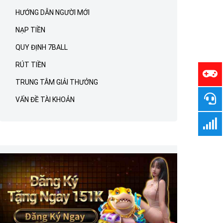
HƯỚNG DẪN NGƯỜI MỚI
NẠP TIỀN
QUY ĐỊNH 7BALL
RÚT TIỀN
TRUNG TÂM GIẢI THƯỞNG
VẤN ĐỀ TÀI KHOẢN