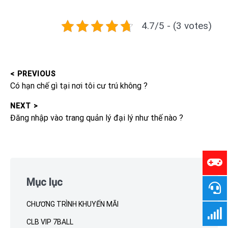
4.7/5 - (3 votes)
< PREVIOUS
Post
Previous
Có hạn chế gì tại nơi tôi cư trú không ?
navigation
post:
NEXT >
Next
Đăng nhập vào trang quản lý đại lý như thế nào ?
post:
Skip
to
Mục lục
footer
CHƯƠNG TRÌNH KHUYẾN MÃI
CLB VIP 7BALL