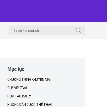
Search
Search
for:
for:
Skip
to
Mục lục
footer
CHƯƠNG TRÌNH KHUYẾN MÃI
CLB VIP 7BALL
HỢP TÁC ĐẠI LÝ
HƯỚNG DẪN CƯỢC THỂ THAO