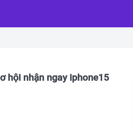
ơ hội nhận ngay iphone15