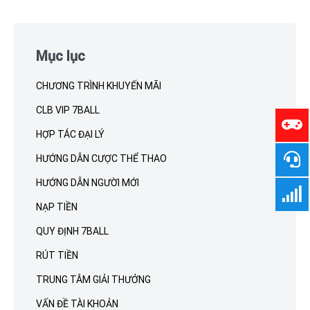
Skip
to
Mục lục
footer
CHƯƠNG TRÌNH KHUYẾN MÃI
CLB VIP 7BALL
HỢP TÁC ĐẠI LÝ
HƯỚNG DẪN CƯỢC THỂ THAO
HƯỚNG DẪN NGƯỜI MỚI
NẠP TIỀN
QUY ĐỊNH 7BALL
RÚT TIỀN
TRUNG TÂM GIẢI THƯỞNG
VẤN ĐỀ TÀI KHOẢN