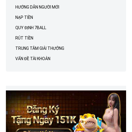
HƯỚNG DẪN NGƯỜI MỚI
NẠP TIỀN
QUY ĐỊNH 7BALL
RÚT TIỀN
TRUNG TÂM GIẢI THƯỞNG
VẤN ĐỀ TÀI KHOẢN