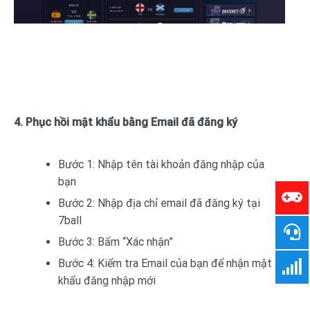
4. Phục hồi mật khẩu bằng Email đã đăng ký
Bước 1: Nhập tên tài khoản đăng nhập của
bạn
Bước 2: Nhập địa chỉ email đã đăng ký tại
7ball
Bước 3: Bấm “Xác nhận”
Bước 4: Kiểm tra Email của bạn để nhận mật
khẩu đăng nhập mới