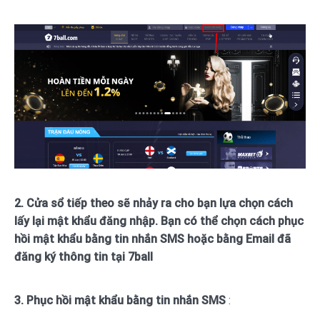
2. Cửa sổ tiếp theo sẽ nhảy ra cho bạn lựa chọn cách
lấy lại mật khẩu đăng nhập. Bạn có thể chọn cách phục
hồi mật khẩu bằng tin nhắn SMS hoặc bằng Email đã
đăng ký thông tin tại 7ball
3. Phục hồi mật khẩu bằng tin nhắn SMS
: