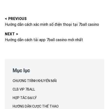
< PREVIOUS
Post
Previous
Hướng dẫn cách xác minh số điện thoại tại 7ball casino
navigation
post:
NEXT >
Next
Hướng dẫn cách tải app 7ball casino mới nhất
post:
Skip
to
Mục lục
footer
CHƯƠNG TRÌNH KHUYẾN MÃI
CLB VIP 7BALL
HỢP TÁC ĐẠI LÝ
HƯỚNG DẪN CƯỢC THỂ THAO